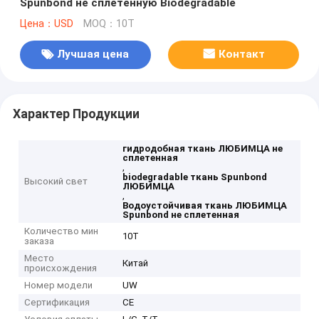
Spunbond не сплетенную Biodegradable
Цена：USD
MOQ：10T
Лучшая цена
Контакт
Характер Продукции
гидродобная ткань ЛЮБИМЦА не
сплетенная
,
biodegradable ткань Spunbond
Высокий свет
ЛЮБИМЦА
,
Водоустойчивая ткань ЛЮБИМЦА
Spunbond не сплетенная
Количество мин
10T
заказа
Место
Китай
происхождения
Номер модели
UW
Сертификация
CE